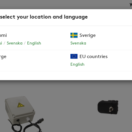
 select your location and language
SAT
SUODATTIMET
YRITYSASIAKKAAT JA TALOY
omi
Sverige
i
Svenska
English
Svenska
rge
EU countries
English