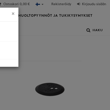
Ostoskori
0,00 €
Rekisteröidy
Kirjaudu sisään
×
HTIÖT
HUOLTOPYYNNÖT JA TUKIKYSYMYKSET
HAKU