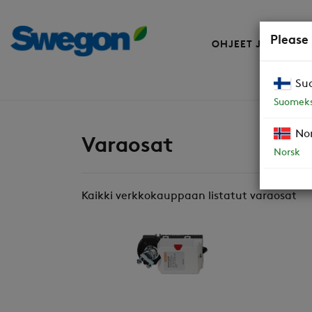
Please
OHJEET JA VARAO
Su
Varaosat
Suomeks
No
Varaosat
Norsk
Kaikki verkkokauppaan listatut varaosat