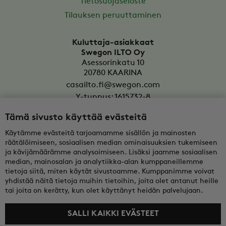
Tietosuojaseloste
Tilauksen peruuttaminen
Kuluttaja-asiakkaat
Swegon ILTO Oy
Asessorinkatu 10
20780
KAARINA
casailto.fi@swegon.com
Y-tunnus: 1615732-8
Tämä sivusto käyttää evästeitä
Yritysasiakkaat
Oy Swegon Ab
Käytämme evästeitä tarjoamamme sisällön ja mainosten
Bertel Jungin aukio 7
räätälöimiseen, sosiaalisen median ominaisuuksien tukemiseen
FI-02600
ESPOO
ja kävijämäärämme analysoimiseen. Lisäksi jaamme sosiaalisen
median, mainosalan ja analytiikka-alan kumppaneillemme
tekninentuki@swegon.fi
tietoja siitä, miten käytät sivustoamme. Kumppanimme voivat
Y-tunnus: 0108352-2
yhdistää näitä tietoja muihin tietoihin, joita olet antanut heille
tai joita on kerätty, kun olet käyttänyt heidän palvelujaan.
SALLI KAIKKI EVÄSTEET