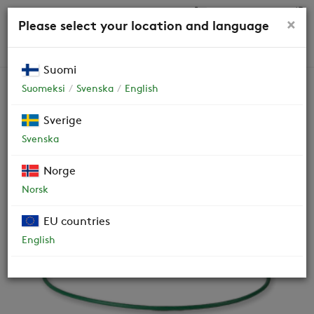
0,00 €
×
Please select your location and language
HAKU
Suomi
Suomeksi
Svenska
English
Varaosat
Sverige
Svenska
Roottorin vetoremmi L=990
Norge
610612-A
Norsk
EU countries
English