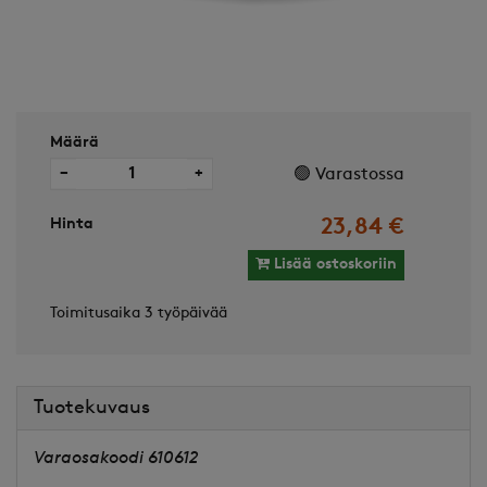
Määrä
−
+
🟢 Varastossa
Hinta
23,84 €
Lisää ostoskoriin
Toimitusaika 3 työpäivää
Tuotekuvaus
Varaosakoodi 610612