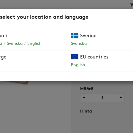
 select your location and language
SAT
SUODATTIMET
YRITYSASIAKKAAT JA TALOY
omi
Sverige
i
Svenska
English
Svenska
rge
EU countries
Kondensaattor
English
Määrä
−
+
Hinta