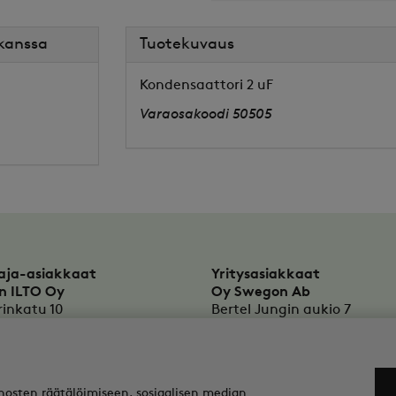
 kanssa
Tuotekuvaus
Kondensaattori 2 uF
Varaosakoodi 50505
aja-asiakkaat
Yritysasiakkaat
n ILTO Oy
Oy Swegon Ab
rinkatu 10
Bertel Jungin aukio 7
KAARINA
FI-02600
ESPOO
to.fi@swegon.com
tekninentuki@swegon.fi
us: 1615732-8
Y-tunnus: 0108352-2
osten räätälöimiseen, sosiaalisen median