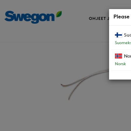
Please
OHJEET JA VARAO
Su
Varaosat
Kondensaattori 2uF ILURI 15
Suomeks
No
Norsk