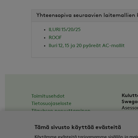
Yhteensopiva seuraavien laitemallien
ILURI 15/20/25
ROOF
Iluri 12, 15 ja 20 pyöreät AC-mallit
Kulutt
Toimitusehdot
Swego
Tietosuojaseloste
Asesso
Tilauksen peruuttaminen
20780
casail
Tämä sivusto käyttää evästeitä
Y-tunn
Käytämme evästeitä tarjoamamme sisällön ja main