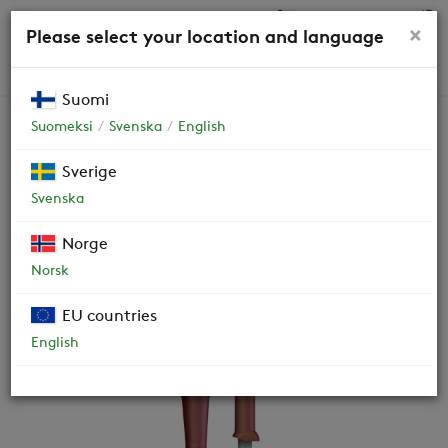
0,00 €
×
Please select your location and language
HAKU
Suomi
Suomeksi
Svenska
English
ROOF
Sverige
Svenska
Kattoimuri
Norge
OHJEET JA DOKUMENTIT
Norsk
HUOLTO
EU countries
English