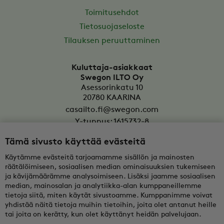
Toimitusehdot
Tietosuojaseloste
Tilauksen peruuttaminen
Kuluttaja-asiakkaat
Swegon ILTO Oy
Asessorinkatu 10
20780
KAARINA
casailto.fi@swegon.com
Y-tunnus: 1615732-8
Tämä sivusto käyttää evästeitä
Yritysasiakkaat
Oy Swegon Ab
Käytämme evästeitä tarjoamamme sisällön ja mainosten
Bertel Jungin aukio 7
räätälöimiseen, sosiaalisen median ominaisuuksien tukemiseen
FI-02600
ESPOO
ja kävijämäärämme analysoimiseen. Lisäksi jaamme sosiaalisen
median, mainosalan ja analytiikka-alan kumppaneillemme
tekninentuki@swegon.fi
tietoja siitä, miten käytät sivustoamme. Kumppanimme voivat
Y-tunnus: 0108352-2
yhdistää näitä tietoja muihin tietoihin, joita olet antanut heille
tai joita on kerätty, kun olet käyttänyt heidän palvelujaan.