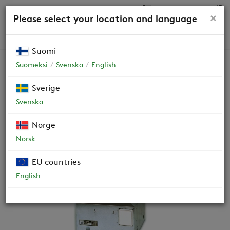
0,00 €
×
Please select your location and language
HAKU
Suomi
Suomeksi
Svenska
English
ILURI 15/20/25
Sverige
Svenska
Kattoimuri
Norge
OHJEET JA DOKUMENTIT
Norsk
HUOLTO
EU countries
English