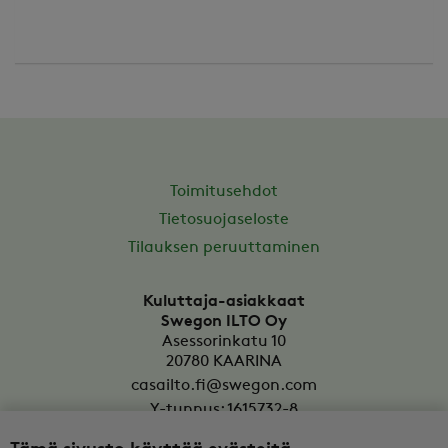
Toimitusehdot
Tietosuojaseloste
Tilauksen peruuttaminen
Kuluttaja-asiakkaat
Swegon ILTO Oy
Asessorinkatu 10
20780
KAARINA
casailto.fi@swegon.com
Y-tunnus: 1615732-8