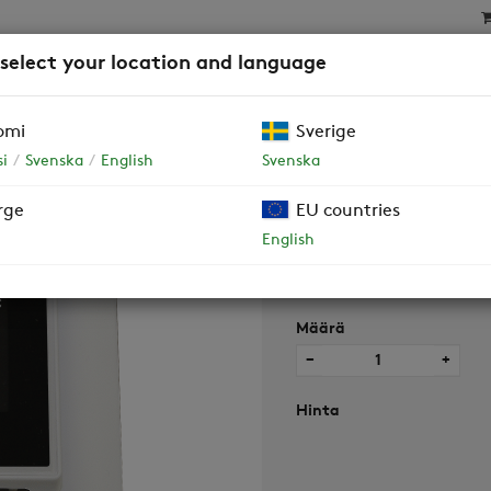
 select your location and language
SAT
SUODATTIMET
YRITYSASIAKKAAT JA TALOY
omi
Sverige
i
Svenska
English
Svenska
rge
EU countries
Smart säädin
English
Määrä
−
+
Hinta