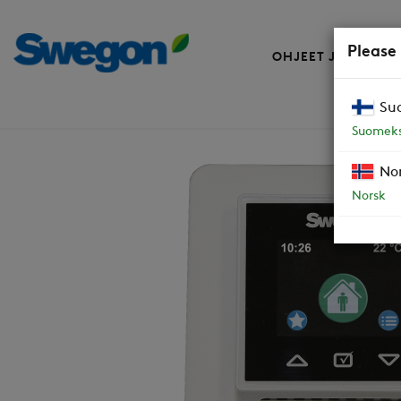
Please
OHJEET JA VARAO
Su
Smart säädin Casa SC10
Suomeks
No
Norsk