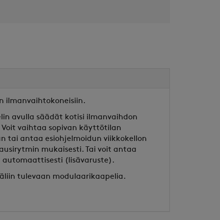
n ilmanvaihtokoneisiin.
n avulla säädät kotisi ilmanvaihdon
. Voit vaihtaa sopivan käyttötilan
 tai antaa esiohjelmoidun viikkokellon
usirytmin mukaisesti. Tai voit antaa
automaattisesti (lisävaruste).
väliin tulevaan modulaarikaapelia.