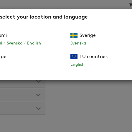
 select your location and language
SAT
SUODATTIMET
YRITYSASIAKKAAT JA TALOY
omi
Sverige
i
Svenska
English
Svenska
rt
rge
EU countries
versio tyyppikilvestä tai lukemalla QR-koodi koneen
English