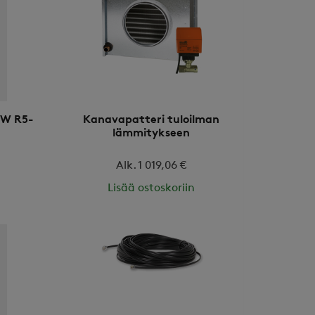
0W R5-
Kanavapatteri tuloilman
lämmitykseen
Alk. 1 019,06 €
Lisää ostoskoriin