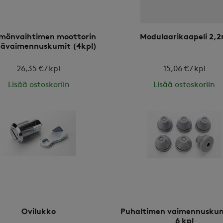
önvaihtimen moottorin
Modulaarikaapeli 2,
nävaimennuskumit (4kpl)
26,35 € / kpl
15,06 € / kpl
Lisää ostoskoriin
Lisää ostoskoriin
Ovilukko
Puhaltimen vaimennuskum
6 kpl