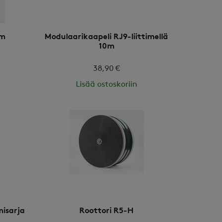
2m
Modulaarikaapeli RJ9-liittimellä
10m
38,90 €
Lisää ostoskoriin
isarja
Roottori R5-H