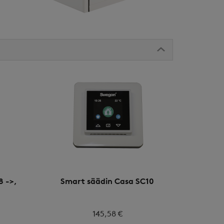
8 ->,
Smart säädin Casa SC10
n
145,58 €