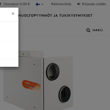
Ostoskori
0,00 €
Rekisteröidy
Kirjaudu sisään
×
HTIÖT
HUOLTOPYYNNÖT JA TUKIKYSYMYKSET
HAKU