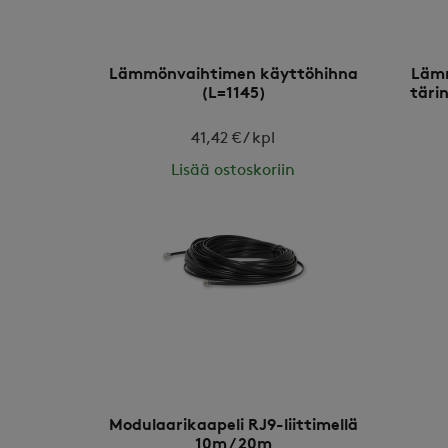
Lämmönvaihtimen käyttöhihna
Lämm
(L=1145)
täri
41,42 € / kpl
Lisää ostoskoriin
Modulaarikaapeli RJ9-liittimellä
10m / 20m