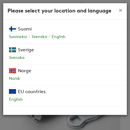
0,00 €
×
Please select your location and language
HAKU
Suomi
Suomeksi
Svenska
English
Varaosat
Sverige
Svenska
Ovilukko
R000016
Norge
Norsk
EU countries
English