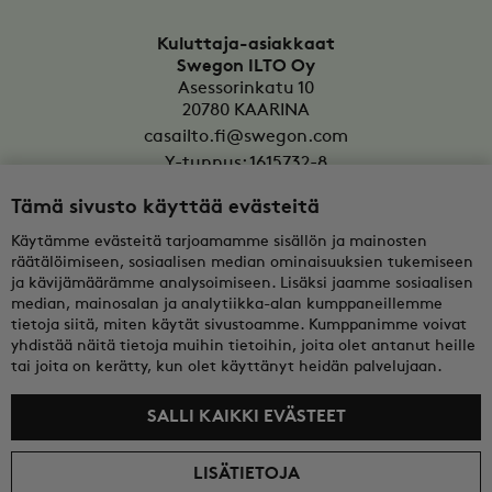
Kuluttaja-asiakkaat
Swegon ILTO Oy
Asessorinkatu 10
20780
KAARINA
casailto.fi@swegon.com
Y-tunnus: 1615732-8
Tämä sivusto käyttää evästeitä
Yritysasiakkaat
Oy Swegon Ab
Käytämme evästeitä tarjoamamme sisällön ja mainosten
Bertel Jungin aukio 7
räätälöimiseen, sosiaalisen median ominaisuuksien tukemiseen
FI-02600
ESPOO
ja kävijämäärämme analysoimiseen. Lisäksi jaamme sosiaalisen
median, mainosalan ja analytiikka-alan kumppaneillemme
tekninentuki@swegon.fi
tietoja siitä, miten käytät sivustoamme. Kumppanimme voivat
Y-tunnus: 0108352-2
yhdistää näitä tietoja muihin tietoihin, joita olet antanut heille
tai joita on kerätty, kun olet käyttänyt heidän palvelujaan.
SALLI KAIKKI EVÄSTEET
LISÄTIETOJA
© 2026 Swegon ILTO Oy