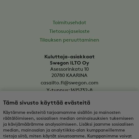
Toimitusehdot
Tietosuojaseloste
Tilauksen peruuttaminen
Kuluttaja-asiakkaat
Swegon ILTO Oy
Asessorinkatu 10
20780
KAARINA
casailto.fi@swegon.com
Y-tunnus: 1615732-8
Tämä sivusto käyttää evästeitä
Yritysasiakkaat
Oy Swegon Ab
Käytämme evästeitä tarjoamamme sisällön ja mainosten
Bertel Jungin aukio 7
räätälöimiseen, sosiaalisen median ominaisuuksien tukemiseen
FI-02600
ESPOO
ja kävijämäärämme analysoimiseen. Lisäksi jaamme sosiaalisen
median, mainosalan ja analytiikka-alan kumppaneillemme
tekninentuki@swegon.fi
tietoja siitä, miten käytät sivustoamme. Kumppanimme voivat