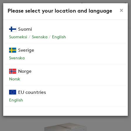
0,00 €
×
Please select your location and language
HAKU
Suomi
Suomeksi
Svenska
English
Swegon CASA R15-H
Sverige
Svenska
Comfort
Norge
Ilmanvaihtokone. Varmista laitteen versio
Norsk
tyyppikilvestä tai lukemalla QR-koodi koneen ovesta.
EU countries
OHJEET JA DOKUMENTIT
English
HUOLTO