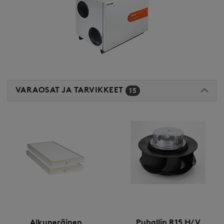
VARAOSAT JA TARVIKKEET
15
Alkuperäinen
Puhallin R15 H/V