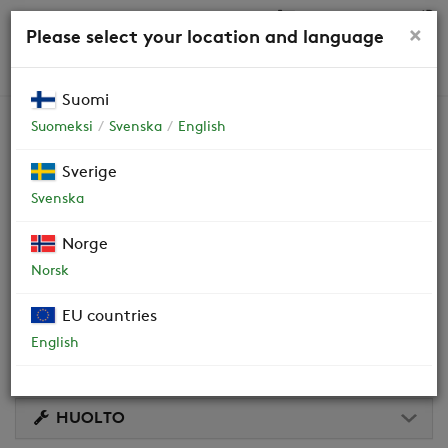
0,00 €
×
Please select your location and language
HAKU
Suomi
Suomeksi
Svenska
English
CASA R9-H Genius L RH NA
Sverige
Svenska
Sorption
Norge
Valmistettu vuodesta 2025. Varmista laitteen versio
Norsk
tyyppikilvestä tai lukemalla QR-koodi koneen ovesta.
EU countries
OHJEET JA DOKUMENTIT
English
VIDEOT
HUOLTO