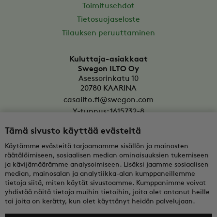
Toimitusehdot
Tietosuojaseloste
Tilauksen peruuttaminen
Kuluttaja-asiakkaat
Swegon ILTO Oy
Asessorinkatu 10
20780
KAARINA
casailto.fi@swegon.com
Y-tunnus: 1615732-8
Tämä sivusto käyttää evästeitä
Yritysasiakkaat
Oy Swegon Ab
Käytämme evästeitä tarjoamamme sisällön ja mainosten
Bertel Jungin aukio 7
räätälöimiseen, sosiaalisen median ominaisuuksien tukemiseen
FI-02600
ESPOO
ja kävijämäärämme analysoimiseen. Lisäksi jaamme sosiaalisen
median, mainosalan ja analytiikka-alan kumppaneillemme
tekninentuki@swegon.fi
tietoja siitä, miten käytät sivustoamme. Kumppanimme voivat
Y-tunnus: 0108352-2
yhdistää näitä tietoja muihin tietoihin, joita olet antanut heille
tai joita on kerätty, kun olet käyttänyt heidän palvelujaan.