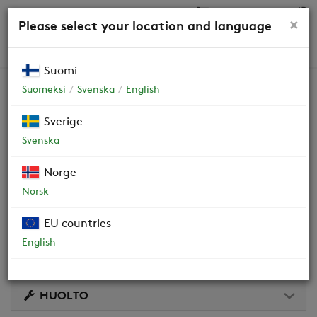
0,00 €
×
Please select your location and language
HAKU
Suomi
Suomeksi
Svenska
English
Swegon CASA R9 Genius RH
Sverige
Svenska
NA Sorption
Norge
Valmistettu vuodesta 2026. Varmista laitteen versio
Norsk
tyyppikilvestä tai lukemalla QR-koodi koneen ovesta.
EU countries
OHJEET JA DOKUMENTIT
English
VIDEOT
HUOLTO