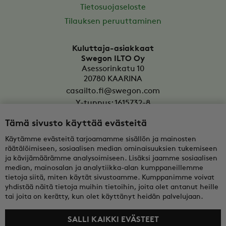
Tietosuojaseloste
Tilauksen peruuttaminen
Kuluttaja-asiakkaat
Swegon ILTO Oy
Asessorinkatu 10
20780
KAARINA
casailto.fi@swegon.com
Y-tunnus: 1615732-8
Tämä sivusto käyttää evästeitä
Yritysasiakkaat
Oy Swegon Ab
Käytämme evästeitä tarjoamamme sisällön ja mainosten
Bertel Jungin aukio 7
räätälöimiseen, sosiaalisen median ominaisuuksien tukemiseen
FI-02600
ESPOO
ja kävijämäärämme analysoimiseen. Lisäksi jaamme sosiaalisen
median, mainosalan ja analytiikka-alan kumppaneillemme
tekninentuki@swegon.fi
tietoja siitä, miten käytät sivustoamme. Kumppanimme voivat
Y-tunnus: 0108352-2
yhdistää näitä tietoja muihin tietoihin, joita olet antanut heille
tai joita on kerätty, kun olet käyttänyt heidän palvelujaan.
SALLI KAIKKI EVÄSTEET