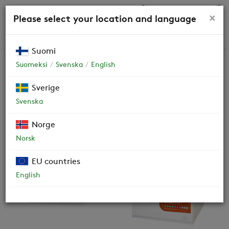
0,00 €
×
Please select your location and language
HAKU
Suomi
Suomeksi
Svenska
English
Ohjeet ja varaosat
Sverige
Svenska
Kaikki
Ilmanvaihtokonemallit
Norge
Norsk
EU countries
English