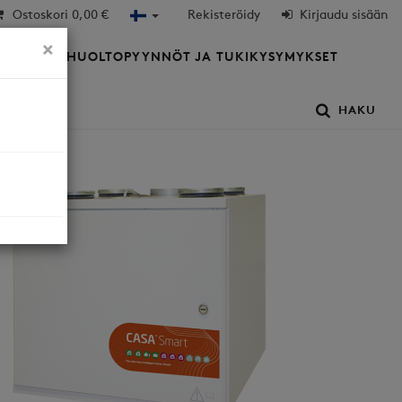
Ostoskori
0,00 €
Rekisteröidy
Kirjaudu sisään
×
HTIÖT
HUOLTOPYYNNÖT JA TUKIKYSYMYKSET
HAKU