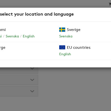
 select your location and language
SAT
SUODATTIMET
YRITYSASIAKKAAT JA TALOY
omi
Sverige
i
Svenska
English
Svenska
 (B)
rge
EU countries
versio tyyppikilvestä tai lukemalla QR-koodi koneen
English