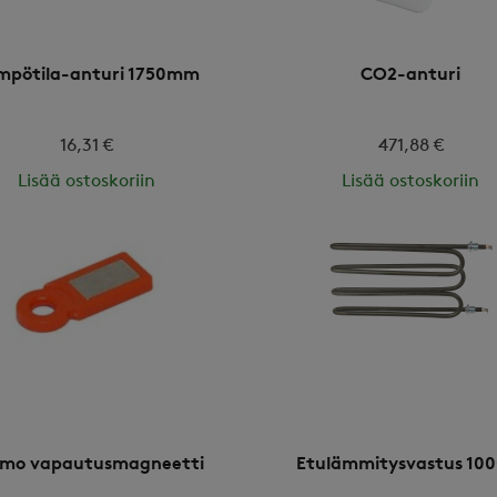
mpötila-anturi 1750mm
CO2-anturi
16,31 €
471,88 €
Lisää ostoskoriin
Lisää ostoskoriin
imo vapautusmagneetti
Etulämmitysvastus 10