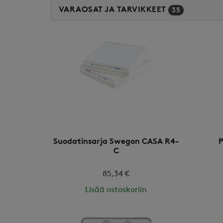
VARAOSAT JA TARVIKKEET
35
Suodatinsarja Swegon CASA R4-
P
C
85,34 €
Lisää ostoskoriin