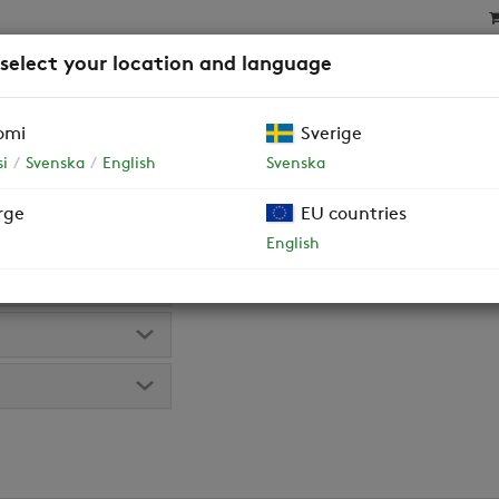
 select your location and language
SAT
SUODATTIMET
YRITYSASIAKKAAT JA TALOY
omi
Sverige
i
Svenska
English
Svenska
ius
rge
EU countries
koneen sisällä olevasta tyyppikilvestä.
English