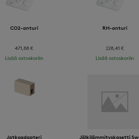
CO2-anturi
RH-anturi
471,88 €
228,41 €
Lisää ostoskoriin
Lisää ostoskoriin
Jatkoadapteri
Jälkilämmityskasetti S