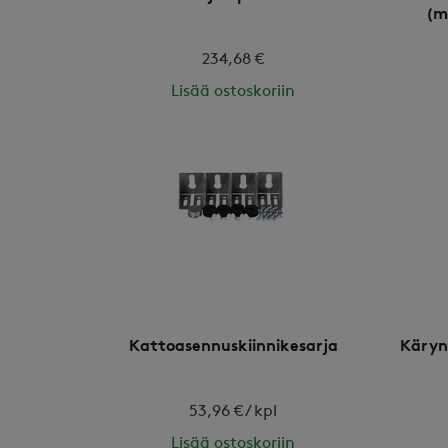
(m
234,68 €
Lisää ostoskoriin
Kattoasennuskiinnikesarja
Käryn
53,96 € / kpl
Lisää ostoskoriin