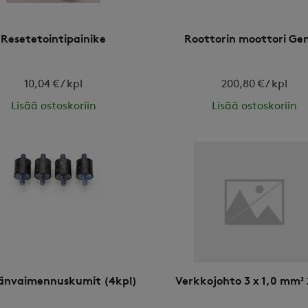
Resetetointipainike
Roottorin moottori Gen
10,04 € / kpl
200,80 € / kpl
Lisää ostoskoriin
Lisää ostoskoriin
änvaimennuskumit (4kpl)
Verkkojohto 3 x 1,0 mm²