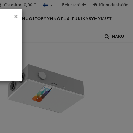
Ostoskori
0,00 €
Rekisteröidy
Kirjaudu sisään
×
HTIÖT
HUOLTOPYYNNÖT JA TUKIKYSYMYKSET
HAKU