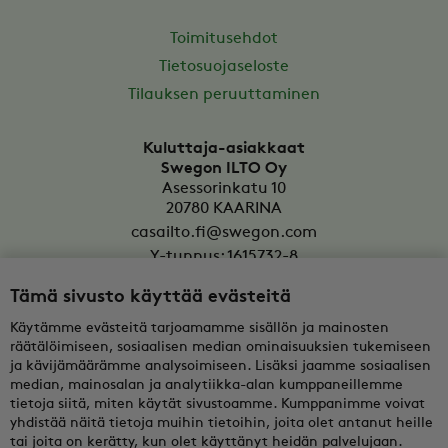
Toimitusehdot
Tietosuojaseloste
Tilauksen peruuttaminen
Kuluttaja-asiakkaat
Swegon ILTO Oy
Asessorinkatu 10
20780
KAARINA
casailto.fi@swegon.com
Y-tunnus: 1615732-8
Tämä sivusto käyttää evästeitä
Yritysasiakkaat
Oy Swegon Ab
Käytämme evästeitä tarjoamamme sisällön ja mainosten
Bertel Jungin aukio 7
räätälöimiseen, sosiaalisen median ominaisuuksien tukemiseen
FI-02600
ESPOO
ja kävijämäärämme analysoimiseen. Lisäksi jaamme sosiaalisen
median, mainosalan ja analytiikka-alan kumppaneillemme
tekninentuki@swegon.fi
tietoja siitä, miten käytät sivustoamme. Kumppanimme voivat
Y-tunnus: 0108352-2
yhdistää näitä tietoja muihin tietoihin, joita olet antanut heille
tai joita on kerätty, kun olet käyttänyt heidän palvelujaan.