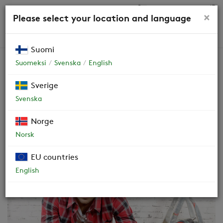
0,00 €
×
Please select your location and language
HAKU
Suomi
Suomeksi
Svenska
English
Sverige
Svenska
Yritysasiakkaat ja
taloyhtiöt
Norge
Norsk
EU countries
English