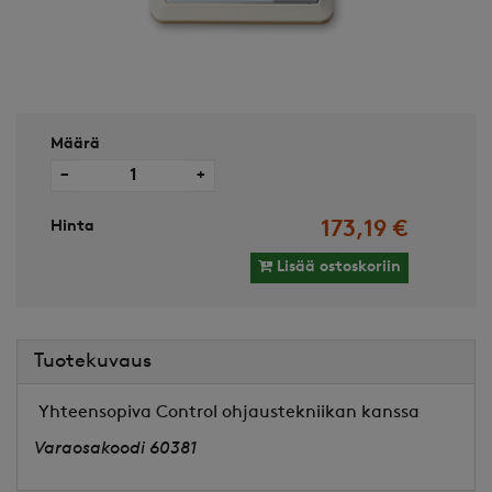
Määrä
−
+
Hinta
173,19 €
Lisää ostoskoriin
Tuotekuvaus
Yhteensopiva Control ohjaustekniikan kanssa
Varaosakoodi 60381