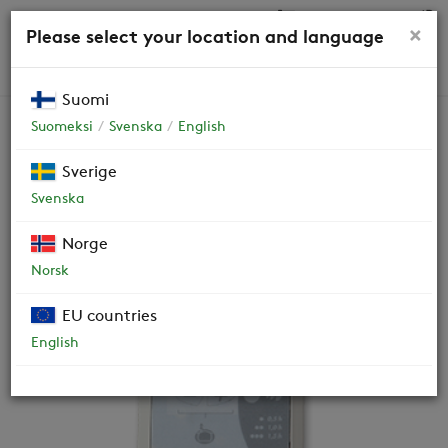
0,00 €
×
Please select your location and language
HAKU
Suomi
Suomeksi
Svenska
English
Varaosat
Sverige
Svenska
Kaukosäädin ILTO Control
Norge
60381
Norsk
EU countries
English