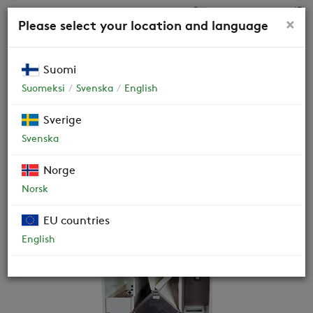
0,00 €
×
Please select your location and language
HAKU
Suomi
Suomeksi
Svenska
English
ILTO 450
Sverige
Svenska
Ilmanvaihtokone
Norge
OHJEET JA DOKUMENTIT
Norsk
HUOLTO
EU countries
English