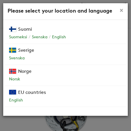
0,00 €
×
Please select your location and language
HAKU
Suomi
Suomeksi
Svenska
English
Varaosat
Sverige
Svenska
Puhallin 75 W, Ø 190 mm
Norge
(ILURI 15)
50504
Norsk
EU countries
English