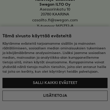
Swegon ILTO Oy
Asessorinkatu 10
20780
KAARINA
casailto.fi@swegon.com
Y-tunnus: 1615732-8
Tämä sivusto käyttää evästeitä
Yritysasiakkaat
Oy Swegon Ab
Käytämme evästeitä tarjoamamme sisällön ja mainosten
Bertel Jungin aukio 7
räätälöimiseen, sosiaalisen median ominaisuuksien tukemiseen
FI-02600
ESPOO
ja kävijämäärämme analysoimiseen. Lisäksi jaamme sosiaalisen
median, mainosalan ja analytiikka-alan kumppaneillemme
tekninentuki@swegon.fi
tietoja siitä, miten käytät sivustoamme. Kumppanimme voivat
Y-tunnus: 0108352-2
yhdistää näitä tietoja muihin tietoihin, joita olet antanut heille
tai joita on kerätty, kun olet käyttänyt heidän palvelujaan.
SALLI KAIKKI EVÄSTEET
LISÄTIETOJA
© 2026 Swegon ILTO Oy
Hinnat sisältävät arvonlisäveron. Kuluttajat