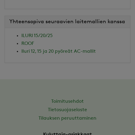
Yhteensopiva seuraavien laitemallien kanssa
ILURI 15/20/25
ROOF
Iluri 12, 15 ja 20 pyöreät AC-mallit
Toimitusehdot
Tietosuojaseloste
Tilauksen peruuttaminen
Kuluttaja-asiakkaat