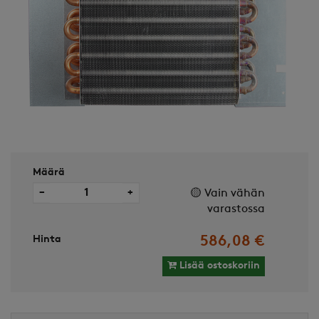
Määrä
−
+
🟡 Vain vähän
varastossa
Hinta
586,08 €
Lisää ostoskoriin