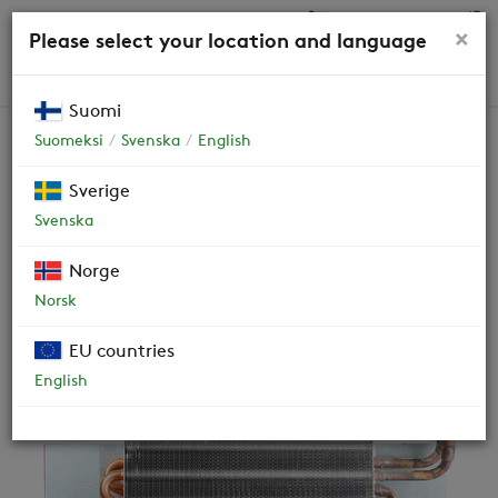
0,00 €
×
Please select your location and language
HAKU
Suomi
Suomeksi
Svenska
English
Varaosat
Sverige
Svenska
Vesipatteri R-malli
Norge
(vasemmalla puolella)
B6585R
Norsk
EU countries
English