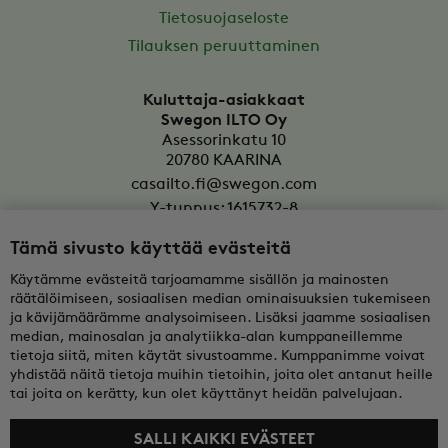
Tietosuojaseloste
Tilauksen peruuttaminen
Kuluttaja-asiakkaat
Swegon ILTO Oy
Asessorinkatu 10
20780
KAARINA
casailto.fi@swegon.com
Y-tunnus: 1615732-8
Tämä sivusto käyttää evästeitä
Yritysasiakkaat
Oy Swegon Ab
Käytämme evästeitä tarjoamamme sisällön ja mainosten
Bertel Jungin aukio 7
räätälöimiseen, sosiaalisen median ominaisuuksien tukemiseen
FI-02600
ESPOO
ja kävijämäärämme analysoimiseen. Lisäksi jaamme sosiaalisen
median, mainosalan ja analytiikka-alan kumppaneillemme
tekninentuki@swegon.fi
tietoja siitä, miten käytät sivustoamme. Kumppanimme voivat
Y-tunnus: 0108352-2
yhdistää näitä tietoja muihin tietoihin, joita olet antanut heille
tai joita on kerätty, kun olet käyttänyt heidän palvelujaan.
SALLI KAIKKI EVÄSTEET