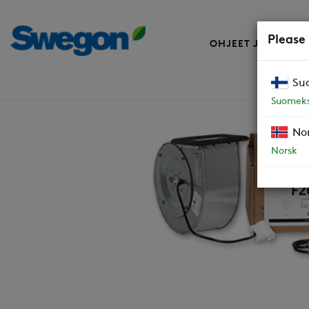
Please
OHJEET JA VARAO
Su
Varaosat
Puhallinpakkaus 270 R-mallin
Suomeks
No
Norsk