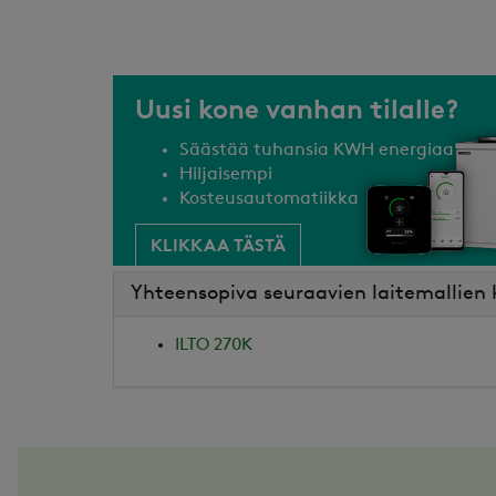
Uusi kone vanhan tilalle?
Säästää tuhansia KWH energiaa
Hiljaisempi
Kosteusautomatiikka
KLIKKAA TÄSTÄ
Yhteensopiva seuraavien laitemallien
ILTO 270K