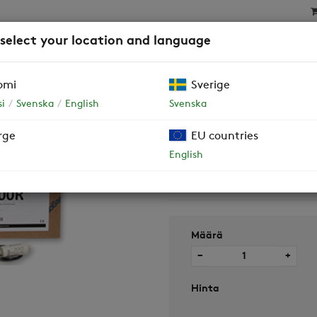
 select your location and language
SAT
SUODATTIMET
YRITYSASIAKKAAT JA TALOY
omi
Sverige
 tulo / poisto
i
Svenska
English
Svenska
rge
EU countries
Puhallinpakkau
English
poisto
F200R
Määrä
−
+
Hinta