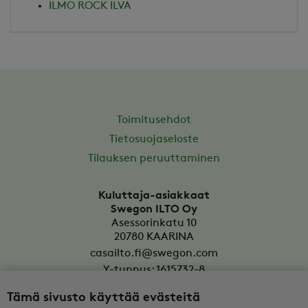
ILMO ROCK ILVA
Toimitusehdot
Tietosuojaseloste
Tilauksen peruuttaminen
Kuluttaja-asiakkaat
Swegon ILTO Oy
Asessorinkatu 10
20780
KAARINA
casailto.fi@swegon.com
Y-tunnus: 1615732-8
Tämä sivusto käyttää evästeitä
Yritysasiakkaat