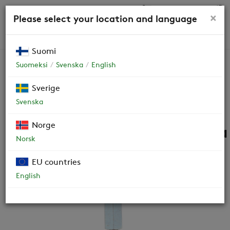
0,00 €
×
Please select your location and language
HAKU
Suomi
Suomeksi
Svenska
English
Varaosat
Sverige
Svenska
Synkronimoottoripaketti
Norge
ennen 2011, musta 7 s ajoaika
Norsk
60400
EU countries
English