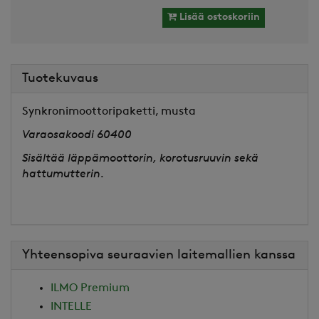
Lisää ostoskoriin
Tuotekuvaus
Synkronimoottoripaketti, musta
Varaosakoodi 60400
Sisältää läppämoottorin, korotusruuvin sekä
hattumutterin.
Yhteensopiva seuraavien laitemallien kanssa
ILMO Premium
INTELLE