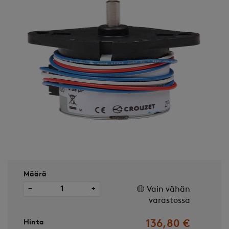
Määrä
−
+
🟡 Vain vähän
varastossa
Hinta
136,80 €