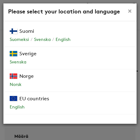
0,00 €
×
Please select your location and language
HAKU
Suomi
Suomeksi
Svenska
English
Varaosat
Sverige
Svenska
Central lasi 500 X 64 musta, -
Norge
->22.8.2017
612855
Norsk
EU countries
English
Määrä