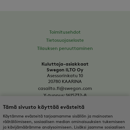
Toimitusehdot
Tietosuojaseloste
Tilauksen peruuttaminen
Kuluttaja-asiakkaat
Swegon ILTO Oy
Asessorinkatu 10
20780
KAARINA
casailto.fi@swegon.com
Y-tunnus: 1615732-8
Tämä sivusto käyttää evästeitä
Yritysasiakkaat
Oy Swegon Ab
Käytämme evästeitä tarjoamamme sisällön ja mainosten
Bertel Jungin aukio 7
räätälöimiseen, sosiaalisen median ominaisuuksien tukemiseen
FI-02600
ESPOO
ja kävijämäärämme analysoimiseen. Lisäksi jaamme sosiaalisen