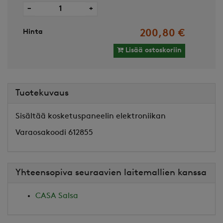
−
+
Hinta
200,80 €
Lisää ostoskoriin
Tuotekuvaus
Sisältää kosketuspaneelin elektroniikan
Varaosakoodi 612855
Yhteensopiva seuraavien laitemallien kanssa
CASA Salsa