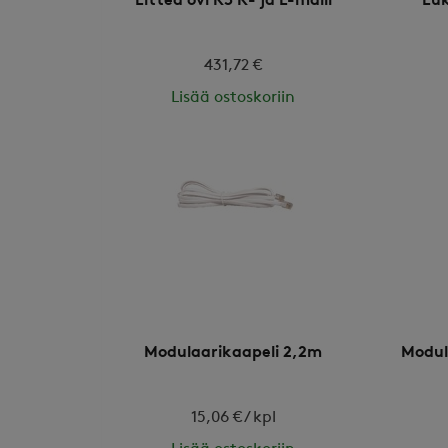
Litteä ovi R3 R- ja L-malli
Luk
431,72 €
Lisää ostoskoriin
Modulaarikaapeli 2,2m
Modula
15,06 € / kpl