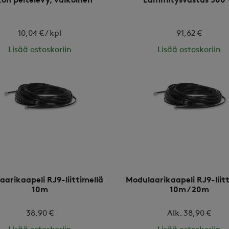
on peitelevy, valkoinen
Lämmitysvastus 500
10,04 € / kpl
91,62 €
Lisää ostoskoriin
Lisää ostoskoriin
arikaapeli RJ9-liittimellä
Modulaarikaapeli RJ9-liit
10m
10m / 20m
38,90 €
Alk. 38,90 €