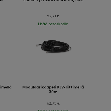
 W
Lämmitysvastus 500W R3, R4C
52,71 €
Lisää ostoskoriin
timellä
Modulaarikaapeli RJ9-liittimellä
30m
62,75 €