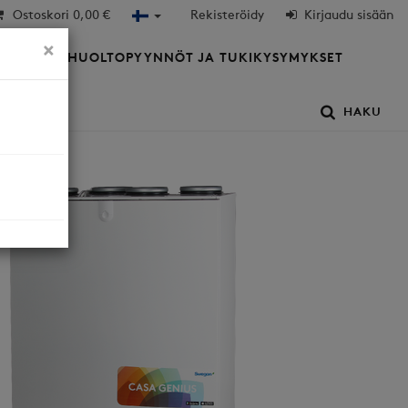
Ostoskori
0,00 €
Rekisteröidy
Kirjaudu sisään
×
HTIÖT
HUOLTOPYYNNÖT JA TUKIKYSYMYKSET
HAKU