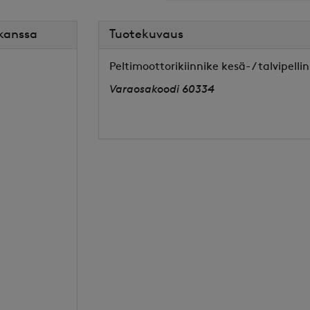
 kanssa
Tuotekuvaus
Peltimoottorikiinnike kesä- / talvipell
Varaosakoodi 60334