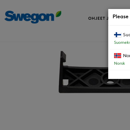
Please
OHJEET JA VARAO
Su
Varaosat
Peltimoottorikiinnike
Suomeks
No
Norsk