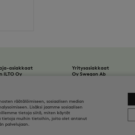
)
aja-asiakkaat
Yritysasiakkaat
n ILTO Oy
Oy Swegon Ab
rinkatu 10
Bertel Jungin aukio 7
KAARINA
FI-02600
ESPOO
to.fi@swegon.com
tekninentuki@swegon.fi
us: 1615732-8
Y-tunnus: 0108352-2
osten räätälöimiseen, sosiaalisen median
lysoimiseen. Lisäksi jaamme sosiaalisen
llemme tietoja siitä, miten käytät
ietoja muihin tietoihin, joita olet antanut
dän palvelujaan.
026 Swegon ILTO Oy