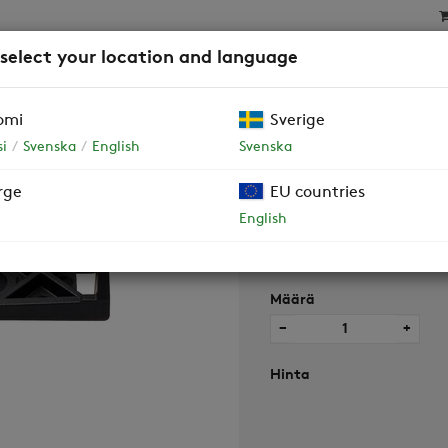
 select your location and language
SAT
SUODATTIMET
YRITYSASIAKKAAT JA TALOY
omi
Sverige
i
Svenska
English
Svenska
rge
EU countries
Peltimoottori
English
Määrä
−
+
Hinta