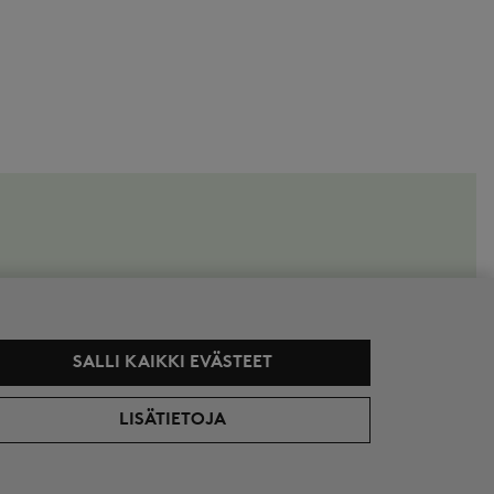
SALLI KAIKKI EVÄSTEET
LISÄTIETOJA
Hinnat sisältävät arvonlisäveron. Kuluttajat