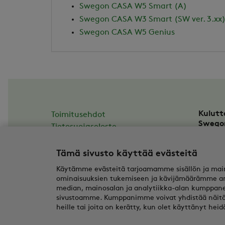
Swegon CASA W5 Smart (A)
Swegon CASA W3 Smart (SW ver. 3.xx
Swegon CASA W5 Genius
Kulutt
Toimitusehdot
Swego
Tietosuojaseloste
Asesso
Tilauksen peruuttaminen
20780
Tämä sivusto käyttää evästeitä
casail
Y-tunn
Käytämme evästeitä tarjoamamme sisällön ja main
ominaisuuksien tukemiseen ja kävijämäärämme ana
median, mainosalan ja analytiikka-alan kumppanei
sivustoamme. Kumppanimme voivat yhdistää näitä t
heille tai joita on kerätty, kun olet käyttänyt hei
© 2