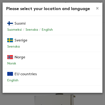
0,00 €
×
Please select your location and language
HAKU
Suomi
Suomeksi
Svenska
English
CASA Tango
Sverige
Svenska
Smart-liesikupu
Norge
OHJEET JA DOKUMENTIT
Norsk
VIDEOT
EU countries
English
HUOLTO