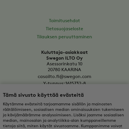
Toimitusehdot
Tietosuojaseloste
Tilauksen peruuttaminen
Kuluttaja-asiakkaat
Swegon ILTO Oy
Asessorinkatu 10
20780
KAARINA
casailto.fi@swegon.com
Y-tunnus: 1615732-8
Tämä sivusto käyttää evästeitä
Yritysasiakkaat
Oy Swegon Ab
Käytämme evästeitä tarjoamamme sisällön ja mainosten
Bertel Jungin aukio 7
räätälöimiseen, sosiaalisen median ominaisuuksien tukemiseen
FI-02600
ESPOO
ja kävijämäärämme analysoimiseen. Lisäksi jaamme sosiaalisen
median, mainosalan ja analytiikka-alan kumppaneillemme
tekninentuki@swegon.fi
tietoja siitä, miten käytät sivustoamme. Kumppanimme voivat