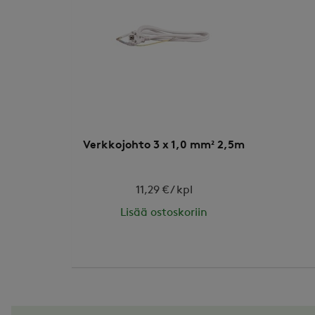
Verkkojohto 3 x 1,0 mm² 2,5m
11,29 € / kpl
Lisää ostoskoriin