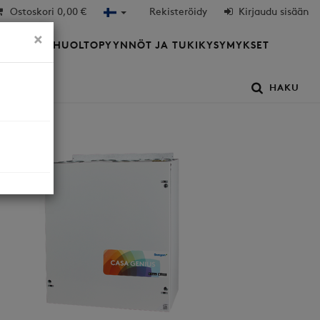
Ostoskori
0,00 €
Rekisteröidy
Kirjaudu sisään
×
HTIÖT
HUOLTOPYYNNÖT JA TUKIKYSYMYKSET
HAKU