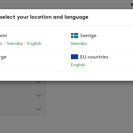
 select your location and language
SAT
SUODATTIMET
YRITYSASIAKKAAT JA TALOY
omi
Sverige
i
Svenska
English
Svenska
s
rge
EU countries
versio tyyppikilvestä tai lukemalla QR-koodi koneen
English