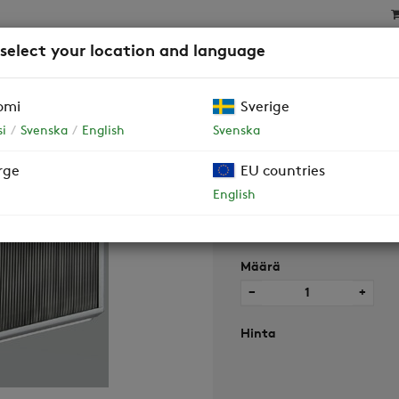
 select your location and language
SAT
SUODATTIMET
YRITYSASIAKKAAT JA TALOY
omi
Sverige
i
Svenska
English
Svenska
rge
EU countries
LTO-kenno 250
English
Määrä
−
+
Hinta