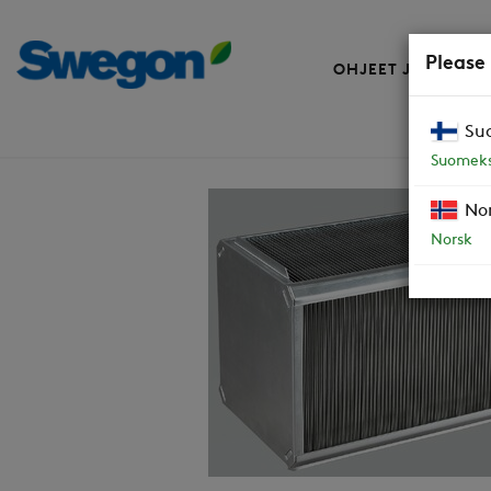
Please
OHJEET JA VARAO
Su
Varaosat
LTO-kenno 250 / 260
Suomeks
No
Norsk