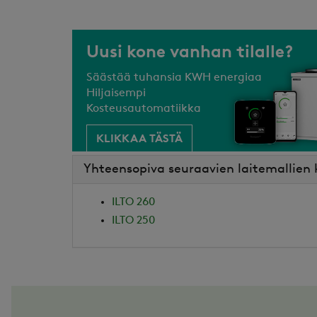
Uusi kone vanhan tilalle?
Säästää tuhansia KWH energiaa
Hiljaisempi
Kosteusautomatiikka
KLIKKAA TÄSTÄ
Yhteensopiva seuraavien laitemallien
ILTO 260
ILTO 250