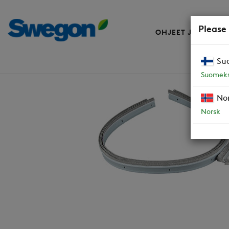
Please
OHJEET JA VARAO
Su
Varaosat
Harjalistapaketti R80, R85 (
Suomeks
No
Norsk