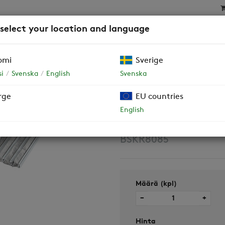
 select your location and language
SAT
SUODATTIMET
YRITYSASIAKKAAT JA TALOY
omi
Sverige
4kpl suorat harjat ja 2kpl kennoharjat)
i
Svenska
English
Svenska
rge
EU countries
Harjalistapake
English
suorat harjat 
BSKR8085
Määrä (kpl)
−
+
Hinta