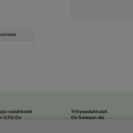
 kanssa
aja-asiakkaat
Yritysasiakkaat
n ILTO Oy
Oy Swegon Ab
rinkatu 10
Bertel Jungin aukio 7
KAARINA
FI-02600
ESPOO