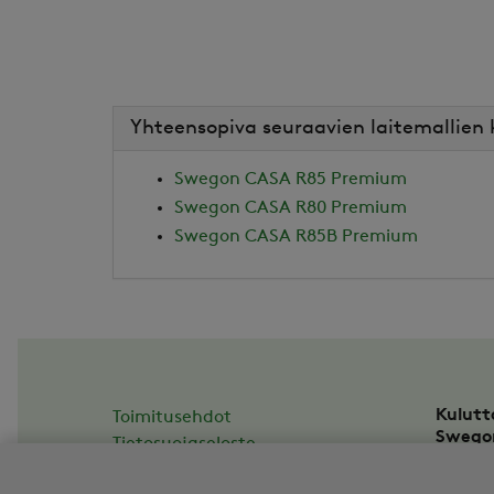
Yhteensopiva seuraavien laitemallien
Swegon CASA R85 Premium
Swegon CASA R80 Premium
Swegon CASA R85B Premium
Kulutt
Toimitusehdot
Swego
Tietosuojaseloste
Asesso
Tilauksen peruuttaminen
20780