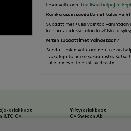
ilmanvaihtoon.
Lue lisää halpojen kop
Kuinka usein suodattimet tulee vaih
Suodattimet tulisi vaihtaa vähintään 
kertaa vuodessa, aina keväisin ja syksy
Miten suodattimet vaihdetaan?
Suodattimien vaihtaminen itse on help
työkaluja tai erikoisosaamista. Katso
tai allaolevasta huoltovideosta.
aja-asiakkaat
Yritysasiakkaat
n ILTO Oy
Oy Swegon Ab
rinkatu 10
Bertel Jungin aukio 7
KAARINA
FI-02600
ESPOO