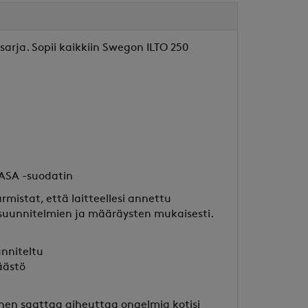
rja. Sopii kaikkiin Swegon ILTO 250
CASA -suodatin
mistat, että laitteellesi annettu
 suunnitelmien ja määräysten mukaisesti.
unniteltu
äästö
en saattaa aiheuttaa ongelmia kotisi