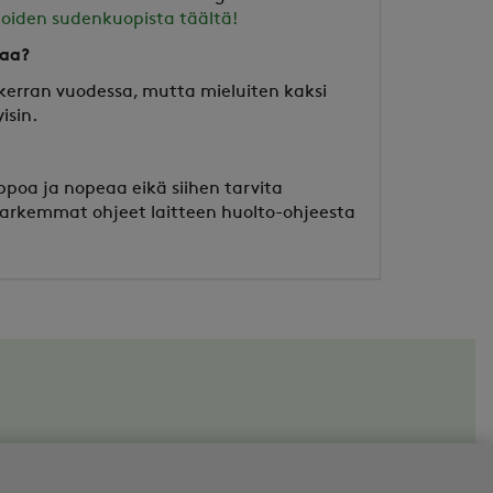
ioiden sudenkuopista täältä!
taa?
kerran vuodessa, mutta mieluiten kaksi
isin.
poa ja nopeaa eikä siihen tarvita
 tarkemmat ohjeet laitteen huolto-ohjeesta