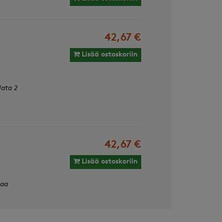
42,67 €
Lisää ostoskoriin
lata 2
42,67 €
Lisää ostoskoriin
taa