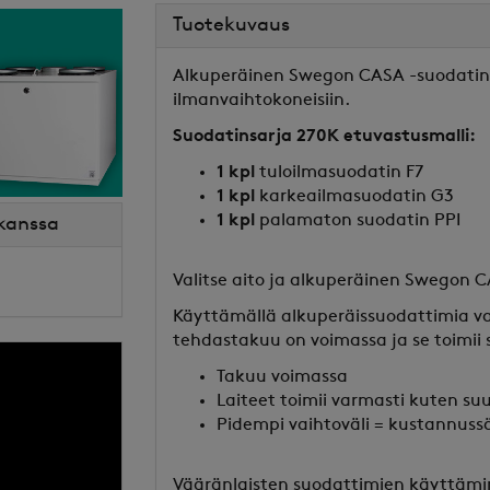
Tuotekuvaus
Alkuperäinen Swegon CASA -suodatinsa
ilmanvaihtokoneisiin.
Suodatinsarja 270K etuvastusmalli:
1 kpl
tuloilmasuodatin F7
1 kpl
karkeailmasuodatin G3
1 kpl
palamaton suodatin PPI
 kanssa
Valitse aito ja alkuperäinen Swegon 
Käyttämällä alkuperäissuodattimia var
tehdastakuu on voimassa ja se toimii
Takuu voimassa
Laiteet toimii varmasti kuten su
Pidempi vaihtoväli = kustannuss
Vääränlaisten suodattimien käyttämin