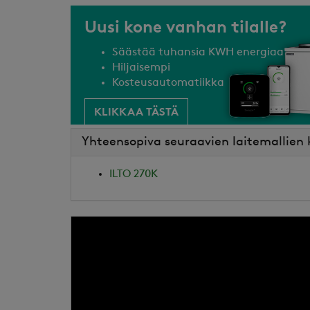
Uusi kone vanhan tilalle?
Säästää tuhansia KWH energiaa
Hiljaisempi
Kosteusautomatiikka
KLIKKAA TÄSTÄ
Yhteensopiva seuraavien laitemallien
ILTO 270K