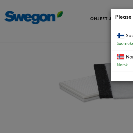
Please
OHJEET JA VARAO
Su
Suodattimet
W-koneille
Suodatinsa
Suomeks
No
Norsk