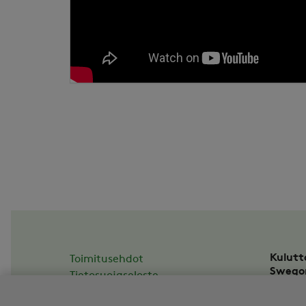
Kulutt
Toimitusehdot
Swego
Tietosuojaseloste
Asesso
Tilauksen peruuttaminen
20780