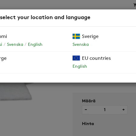
 select your location and language
SAT
SUODATTIMET
YRITYSASIAKKAAT JA TALOY
omi
Sverige
rja Swegon ILTO 270K Etuvastusmalli
i
Svenska
English
Svenska
rge
EU countries
Suodatinsarja
English
Etuvastusmall
Määrä
−
+
Hinta