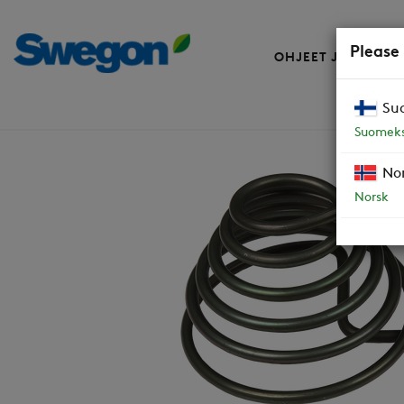
Please
OHJEET JA VARAO
Su
Varaosat
Etulämmitysvastus 1500W
Suomeks
No
Norsk