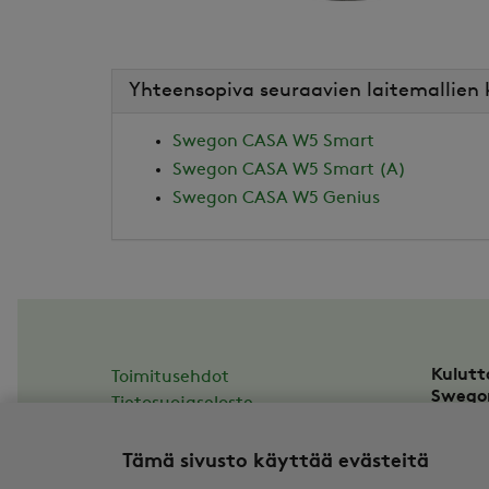
Yhteensopiva seuraavien laitemallien
Swegon CASA W5 Smart
Swegon CASA W5 Smart (A)
Swegon CASA W5 Genius
Kulutt
Toimitusehdot
Swego
Tietosuojaseloste
Asesso
Tilauksen peruuttaminen
20780
Tämä sivusto käyttää evästeitä
casail