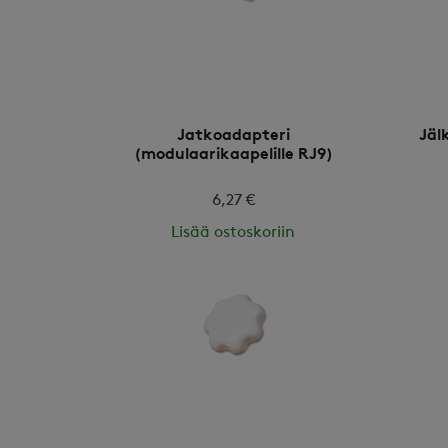
Jatkoadapteri
Jäl
(modulaarikaapelille RJ9)
6,27 €
Lisää ostoskoriin