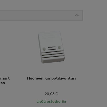
Smart
Huoneen lämpötila-anturi
ron
20,08 €
Lisää ostoskoriin