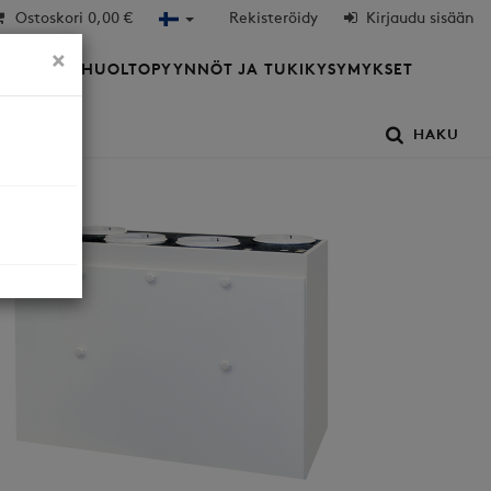
Ostoskori
0,00 €
Rekisteröidy
Kirjaudu sisään
×
HTIÖT
HUOLTOPYYNNÖT JA TUKIKYSYMYKSET
HAKU