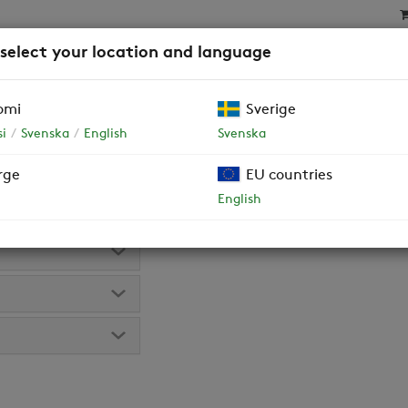
 select your location and language
SAT
SUODATTIMET
YRITYSASIAKKAAT JA TALOY
omi
Sverige
i
Svenska
English
Svenska
t EC
rge
EU countries
en versio tyyppikilvestä tai lukemalla QR-koodi
English