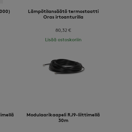
1000)
Lämpötilansäätö termostaatti
Oras irtoanturilla
80,32 €
Lisää ostoskoriin
timellä
Modulaarikaapeli RJ9-liittimellä
30m