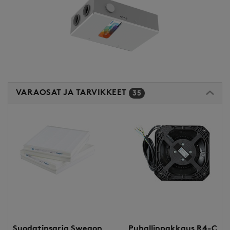
VARAOSAT JA TARVIKKEET
35
Suodatinsarja Swegon
Puhallinpakkaus R4-C