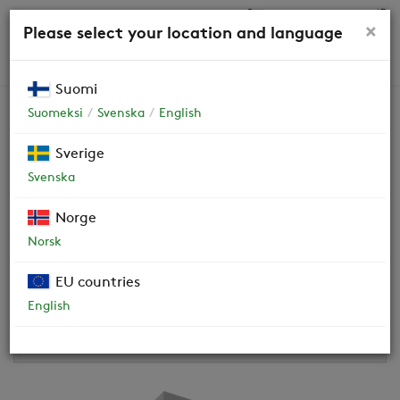
0,00 €
×
Please select your location and language
HAKU
Suomi
Suomeksi
Svenska
English
Swegon CASA R4-C Genius
Sverige
Svenska
Valmistettu vuosina 2022- Tarkasta SW versio koneen
Norge
sisällä olevasta tyyppikilvestä.
Norsk
OHJEET JA DOKUMENTIT
EU countries
VIDEOT
English
HUOLTO