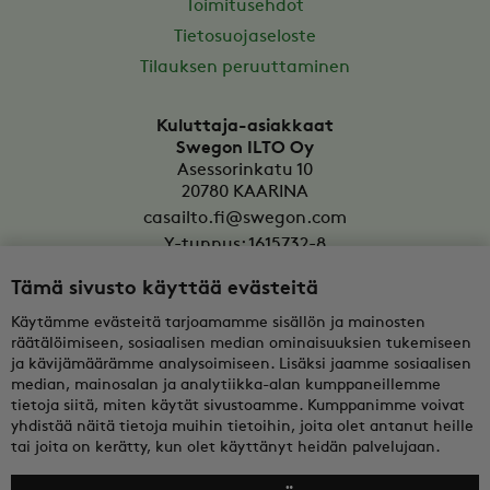
Toimitusehdot
Tietosuojaseloste
Tilauksen peruuttaminen
Kuluttaja-asiakkaat
Swegon ILTO Oy
Asessorinkatu 10
20780
KAARINA
casailto.fi@swegon.com
Y-tunnus: 1615732-8
Tämä sivusto käyttää evästeitä
Yritysasiakkaat
Oy Swegon Ab
Käytämme evästeitä tarjoamamme sisällön ja mainosten
Bertel Jungin aukio 7
räätälöimiseen, sosiaalisen median ominaisuuksien tukemiseen
FI-02600
ESPOO
ja kävijämäärämme analysoimiseen. Lisäksi jaamme sosiaalisen
median, mainosalan ja analytiikka-alan kumppaneillemme
tekninentuki@swegon.fi
tietoja siitä, miten käytät sivustoamme. Kumppanimme voivat
Y-tunnus: 0108352-2
yhdistää näitä tietoja muihin tietoihin, joita olet antanut heille
tai joita on kerätty, kun olet käyttänyt heidän palvelujaan.