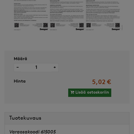
Määrä
−
+
Hinta
5,02 €
Lisää ostoskoriin
Tuotekuvaus
Varaosakoodi 615005