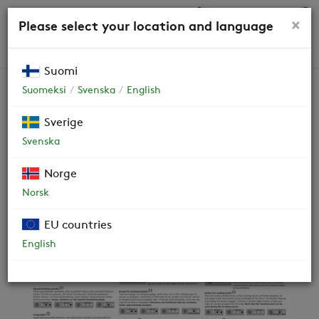
0,00 €
×
Please select your location and language
HAKU
Suomi
Suomeksi
Svenska
English
Varaosat
Sverige
Svenska
Asukasohje (tarra) Smart
Norge
615005-A
Norsk
EU countries
English