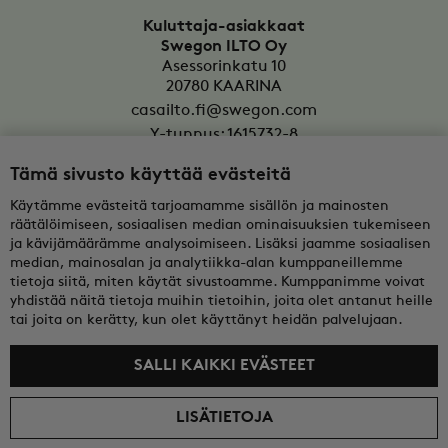
Kuluttaja-asiakkaat
Swegon ILTO Oy
Asessorinkatu 10
20780
KAARINA
casailto.fi@swegon.com
Y-tunnus: 1615732-8
Tämä sivusto käyttää evästeitä
Yritysasiakkaat
Oy Swegon Ab
Käytämme evästeitä tarjoamamme sisällön ja mainosten
Bertel Jungin aukio 7
räätälöimiseen, sosiaalisen median ominaisuuksien tukemiseen
FI-02600
ESPOO
ja kävijämäärämme analysoimiseen. Lisäksi jaamme sosiaalisen
median, mainosalan ja analytiikka-alan kumppaneillemme
tekninentuki@swegon.fi
tietoja siitä, miten käytät sivustoamme. Kumppanimme voivat
Y-tunnus: 0108352-2
yhdistää näitä tietoja muihin tietoihin, joita olet antanut heille
tai joita on kerätty, kun olet käyttänyt heidän palvelujaan.
SALLI KAIKKI EVÄSTEET
LISÄTIETOJA
© 2026 Swegon ILTO Oy
Hinnat sisältävät arvonlisäveron. Kuluttajat