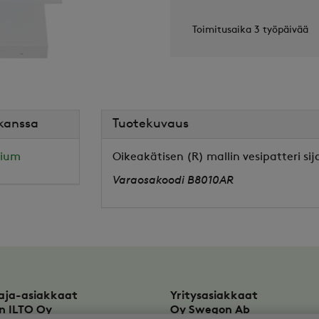
Toimitusaika 3 työpäivää
 kanssa
Tuotekuvaus
mium
Oikeakätisen (R) mallin vesipatteri si
Varaosakoodi B8010AR
aja-asiakkaat
Yritysasiakkaat
n ILTO Oy
Oy Swegon Ab