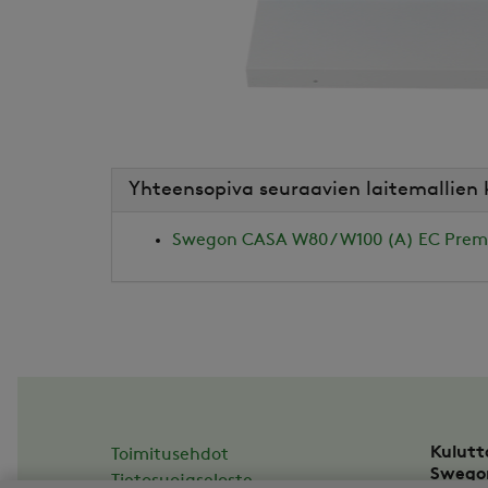
Yhteensopiva seuraavien laitemallien
Swegon CASA W80 / W100 (A) EC Pre
Kulutt
Toimitusehdot
Swego
Tietosuojaseloste