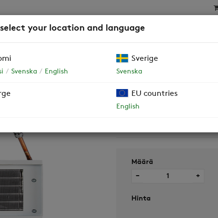
 select your location and language
SAT
SUODATTIMET
YRITYSASIAKKAAT JA TALOY
omi
Sverige
alli (vesipat. vasemmalla puolella)
i
Svenska
English
Svenska
rge
EU countries
Vesipatteri W
English
(vesipat. vas
Määrä
−
+
Hinta