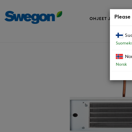
Please
OHJEET JA VARAO
Su
Varaosat
Vesipatteri W80A / W100A R-m
Suomeks
No
Norsk