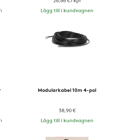
28,86 € / kpl
n
Lägg till i kundvagnen
r
Modularkabel 10m 4-pol
38,90 €
n
Lägg till i kundvagnen