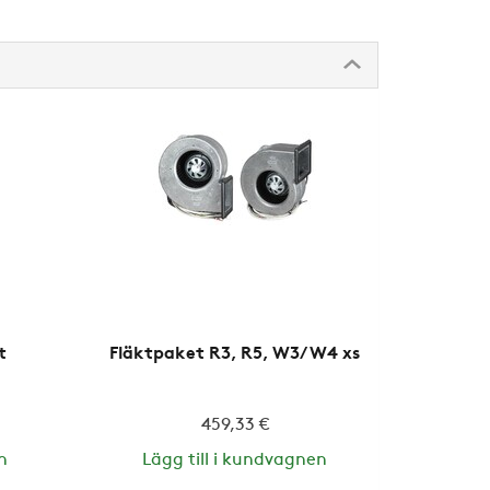
t
Fläktpaket R3, R5, W3/W4 xs
459,33 €
n
Lägg till i kundvagnen