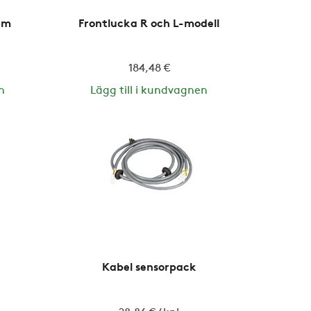
,5m
Frontlucka R och L-modell
184,48 €
n
Lägg till i kundvagnen
Kabel sensorpack