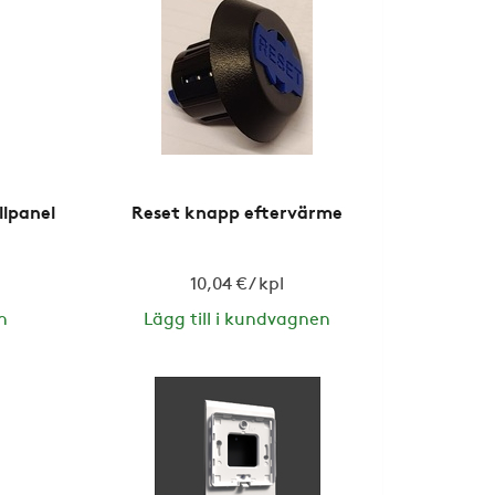
llpanel
Reset knapp eftervärme
10,04 € / kpl
n
Lägg till i kundvagnen