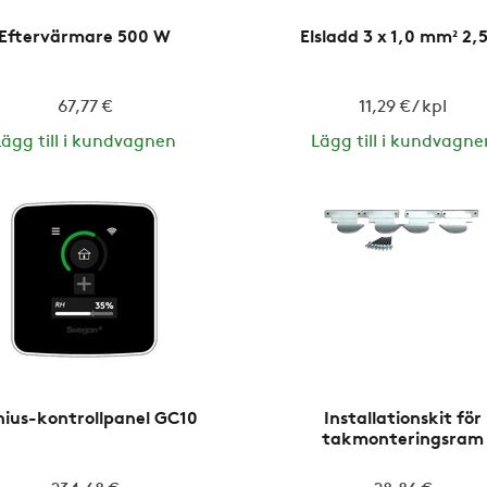
Eftervärmare 500 W
Elsladd 3 x 1,0 mm² 2
67,77 €
11,29 € / kpl
Lägg till i kundvagnen
Lägg till i kundvagne
ius-kontrollpanel GC10
Installationskit för
takmonteringsram