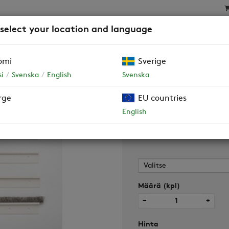
 select your location and language
SAT
SUODATTIMET
YRITYSASIAKKAAT JA TALOY
omi
Sverige
 R2
i
Svenska
English
Svenska
rge
EU countries
Harjalistapak
English
Määrä (kpl)
−
+
Hinta