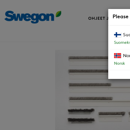
Please
OHJEET JA VARAO
Su
Varaosat
Harjalistapaketti 8 kpl CASA
Suomeks
No
Norsk