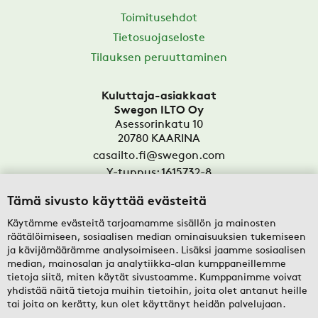
Toimitusehdot
Tietosuojaseloste
Tilauksen peruuttaminen
Kuluttaja-asiakkaat
Swegon ILTO Oy
Asessorinkatu 10
20780
KAARINA
casailto.fi@swegon.com
Y-tunnus: 1615732-8
Tämä sivusto käyttää evästeitä
Yritysasiakkaat
Oy Swegon Ab
Käytämme evästeitä tarjoamamme sisällön ja mainosten
Bertel Jungin aukio 7
räätälöimiseen, sosiaalisen median ominaisuuksien tukemiseen
FI-02600
ESPOO
ja kävijämäärämme analysoimiseen. Lisäksi jaamme sosiaalisen
median, mainosalan ja analytiikka-alan kumppaneillemme
tekninentuki@swegon.fi
tietoja siitä, miten käytät sivustoamme. Kumppanimme voivat
Y-tunnus: 0108352-2
yhdistää näitä tietoja muihin tietoihin, joita olet antanut heille
tai joita on kerätty, kun olet käyttänyt heidän palvelujaan.