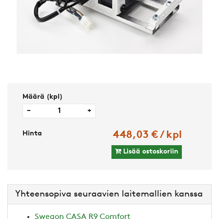
Määrä (kpl)
−
+
Hinta
448,03 € / kpl
Lisää ostoskoriin
Yhteensopiva seuraavien laitemallien kanssa
Swegon CASA R9 Comfort