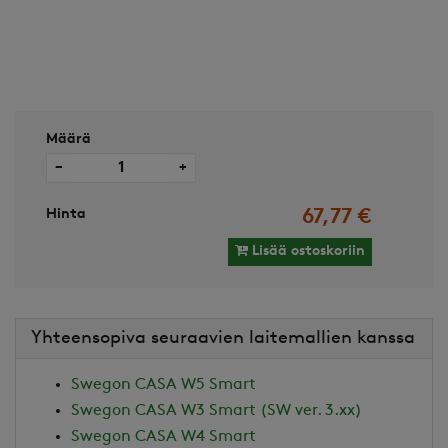
Määrä
−
+
Hinta
67,77 €
Lisää ostoskoriin
Yhteensopiva seuraavien laitemallien kanssa
Swegon CASA W5 Smart
Swegon CASA W3 Smart (SW ver. 3.xx)
Swegon CASA W4 Smart