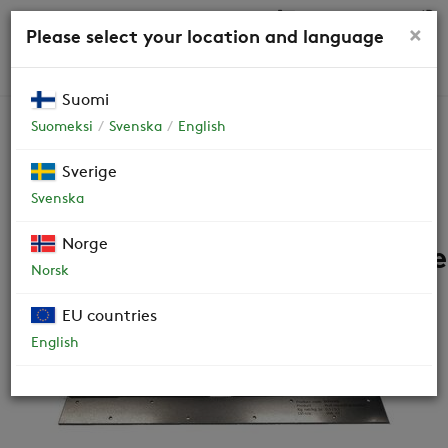
0,00 €
×
Please select your location and language
HAKU
Suomi
Suomeksi
Svenska
English
Tarvikkeet
Sverige
Svenska
Seinäasennusteline
Norge
W3/W4/W5/R3 ja R5 koneille
Norsk
WRWMB
EU countries
English