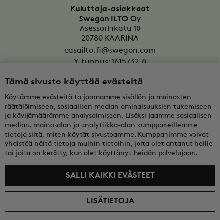
Kuluttaja-asiakkaat
Swegon ILTO Oy
Asessorinkatu 10
20780
KAARINA
casailto.fi@swegon.com
Y-tunnus: 1615732-8
Tämä sivusto käyttää evästeitä
Yritysasiakkaat
Oy Swegon Ab
Käytämme evästeitä tarjoamamme sisällön ja mainosten
Bertel Jungin aukio 7
räätälöimiseen, sosiaalisen median ominaisuuksien tukemiseen
FI-02600
ESPOO
ja kävijämäärämme analysoimiseen. Lisäksi jaamme sosiaalisen
median, mainosalan ja analytiikka-alan kumppaneillemme
tekninentuki@swegon.fi
tietoja siitä, miten käytät sivustoamme. Kumppanimme voivat
Y-tunnus: 0108352-2
yhdistää näitä tietoja muihin tietoihin, joita olet antanut heille
tai joita on kerätty, kun olet käyttänyt heidän palvelujaan.
SALLI KAIKKI EVÄSTEET
LISÄTIETOJA
© 2026 Swegon ILTO Oy
Hinnat sisältävät arvonlisäveron. Kuluttajat