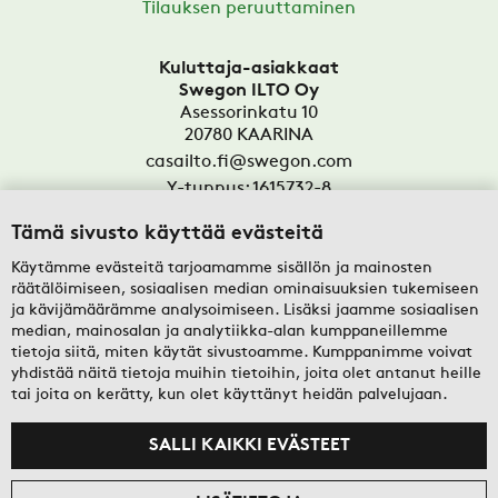
Tilauksen peruuttaminen
Kuluttaja-asiakkaat
Swegon ILTO Oy
Asessorinkatu 10
20780
KAARINA
casailto.fi@swegon.com
Y-tunnus: 1615732-8
Tämä sivusto käyttää evästeitä
Yritysasiakkaat
Oy Swegon Ab
Käytämme evästeitä tarjoamamme sisällön ja mainosten
Bertel Jungin aukio 7
räätälöimiseen, sosiaalisen median ominaisuuksien tukemiseen
FI-02600
ESPOO
ja kävijämäärämme analysoimiseen. Lisäksi jaamme sosiaalisen
median, mainosalan ja analytiikka-alan kumppaneillemme
tekninentuki@swegon.fi
tietoja siitä, miten käytät sivustoamme. Kumppanimme voivat
Y-tunnus: 0108352-2
yhdistää näitä tietoja muihin tietoihin, joita olet antanut heille
tai joita on kerätty, kun olet käyttänyt heidän palvelujaan.
SALLI KAIKKI EVÄSTEET