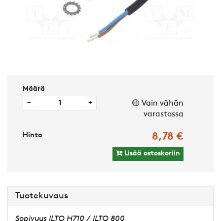
Määrä
−
+
🟡 Vain vähän
varastossa
Hinta
8,78 €
Lisää ostoskoriin
Tuotekuvaus
Sopivuus ILTO H710 / ILTO 800