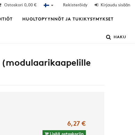
Ostoskori
0,00 €
Rekisteröidy
Kirjaudu sisään
HTIÖT
HUOLTOPYYNNÖT JA TUKIKYSYMYKSET
HAKU
 (modulaarikaapelille
6,27 €
Lisää ostoskoriin