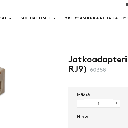
SAT
SUODATTIMET
YRITYSASIAKKAAT JA TALOY
pelille RJ9)
Jatkoadapteri
RJ9)
60358
Määrä
−
+
Hinta