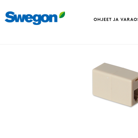
OHJEET JA VARAO
Varaosat
Jatkoadapteri (modulaarikaa