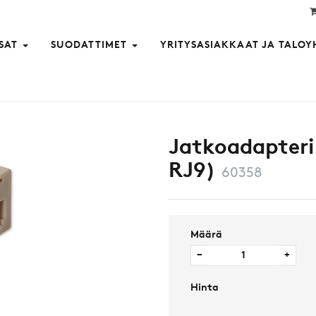
SAT
SUODATTIMET
YRITYSASIAKKAAT JA TALOY
pelille RJ9)
Jatkoadapteri
RJ9)
60358
Määrä
−
+
Hinta