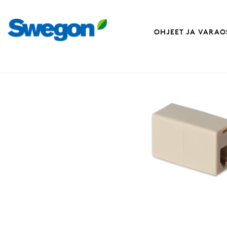
OHJEET JA VARAO
Varaosat
Jatkoadapteri (modulaarikaa