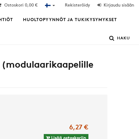
Ostoskori
0,00 €
Rekisteröidy
Kirjaudu sisään
HTIÖT
HUOLTOPYYNNÖT JA TUKIKYSYMYKSET
HAKU
 (modulaarikaapelille
6,27 €
Lisää ostoskoriin