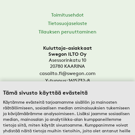
Toimitusehdot
Tietosuojaseloste
Tilauksen peruuttaminen
Kuluttaja-asiakkaat
Swegon ILTO Oy
Asessorinkatu 10
20780
KAARINA
casailto.fi@swegon.com
Y-tunnus: 1615732-8
Tämä sivusto käyttää evästeitä
Yritysasiakkaat
Oy Swegon Ab
Käytämme evästeitä tarjoamamme sisällön ja mainosten
Bertel Jungin aukio 7
räätälöimiseen, sosiaalisen median ominaisuuksien tukemiseen
FI-02600
ESPOO
ja kävijämäärämme analysoimiseen. Lisäksi jaamme sosiaalisen
median, mainosalan ja analytiikka-alan kumppaneillemme
tekninentuki@swegon.fi
tietoja siitä, miten käytät sivustoamme. Kumppanimme voivat
Y-tunnus: 0108352-2
yhdistää näitä tietoja muihin tietoihin, joita olet antanut heille