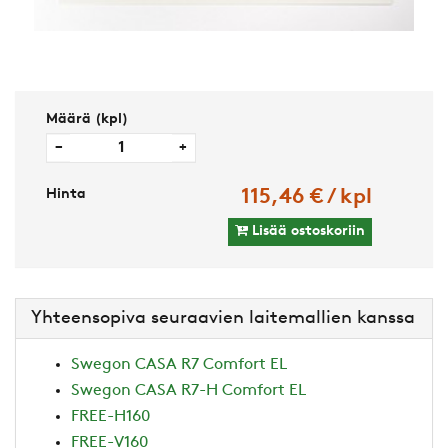
Määrä (kpl)
−
+
Hinta
115,46 € / kpl
Lisää ostoskoriin
Yhteensopiva seuraavien laitemallien kanssa
Swegon CASA R7 Comfort EL
Swegon CASA R7-H Comfort EL
FREE-H160
FREE-V160