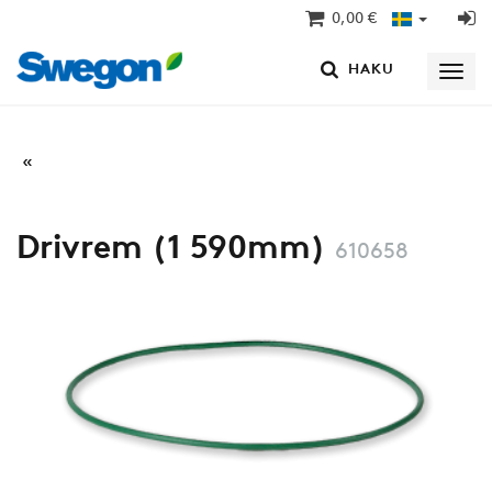
0,00 €
HAKU
Drivrem (1 590mm)
610658