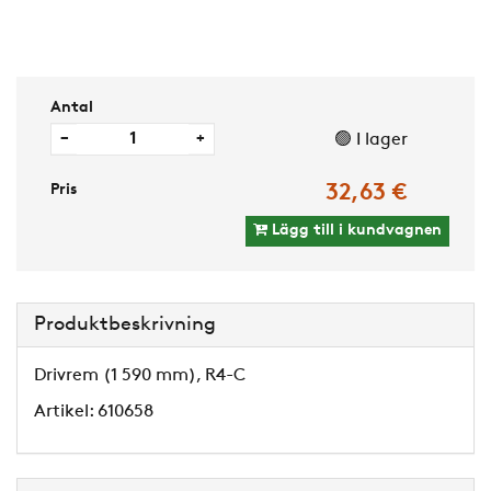
Antal
−
+
🟢 I lager
Pris
32,63 €
Lägg till i kundvagnen
Produktbeskrivning
Drivrem (1 590 mm), R4-C
Artikel: 610658